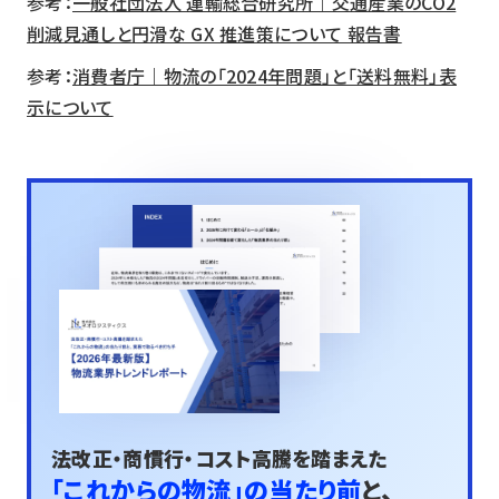
参考：
一般社団法人 運輸総合研究所｜交通産業のCO2
削減見通しと円滑な GX 推進策について 報告書
参考：
消費者庁｜物流の「2024年問題」と「送料無料」表
示について
法改正・商慣行・コスト高騰を踏まえた
「これからの物流」の当たり前
と、