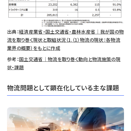
出典：
経済産業省・国土交通省・農林水産省｜我が国の物
流を取り巻く現状と取組状況（1.（1）物流の現状：各物流
業界の概要）をもとに作成
参考：
国土交通省｜物流を取り巻く動向と物流施策の現
状・課題
物流問題として顕在化している主な課題