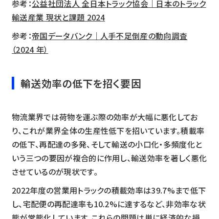
参考：
公益社団法人 全日本トラック協会｜日本のトラック
輸送産業 現状と課題 2024
参考：
帝国データバンク｜人手不足倒産の動向調査
（2024 年）
輸送効率の低下を招く要因
物流業界では荷物を運ぶ際の効率が大幅に悪化してお
り、これが業界全体の生産性低下を招いています。積載率
の低下、再配達の多発、そして輸送の小口化・多頻度化と
いう三つの要因が複合的に作用し、輸送効率を著しく悪化
させているのが現状です。
2022年度の営業用トラックの積載効率は39.7%まで低下
し、宅配便の再配達率も10.2%に達するなど、非効率な状
態が常態化しています。これらの問題は単に経済的な損